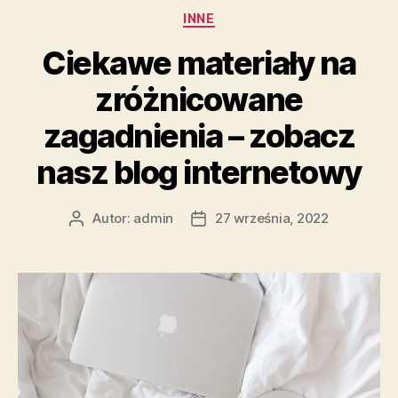
zagadnienia
Kategorie
INNE
–
zerknij
Ciekawe materiały na
na
zróżnicowane
nasz
blog
zagadnienia – zobacz
online”
nasz blog internetowy
Autor:
admin
27 września, 2022
Autor
Data
wpisu
wpisu