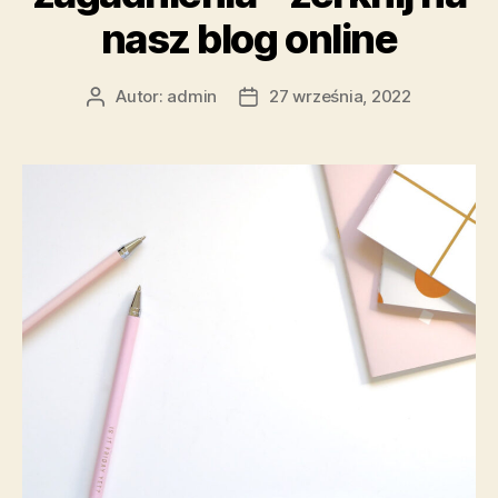
blog”
nasz blog online
Autor:
admin
27 września, 2022
Autor
Data
wpisu
wpisu