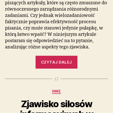
piszących artykuły, które są często zmuszone do
równoczesnego zarządzania różnorodnymi
zadaniami. Czy jednak wielozadaniowość
faktycznie poprawia efektywność procesu
pisania, czy może stanowi jedynie pułapkę, w
którą łatwo wpaść? W niniejszym artykule
postaram się odpowiedzieć na to pytanie,
analizując różne aspekty tego zjawiska.
„Zjawisko
CZYTAJ DALEJ
wielozadaniowo
w
procesie
pisania
Kategorie
INNE
artykułów:
Efektywność
Zjawisko silosów
czy