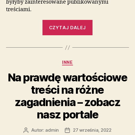
byłyby zainteresowane publikowanymi
treściami.
„Ciekawe
CZYTAJ DALEJ
artykuły
na
zróżnicowane
zagadnienia
Kategorie
INNE
–
zobacz
Na prawdę wartościowe
nasz
treści na różne
serwis
internetowy”
zagadnienia – zobacz
nasz portale
Autor:
admin
27 września, 2022
Autor
Data