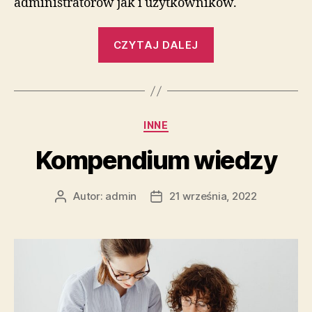
administratorów jak i użytkowników.
„Zjawisko
CZYTAJ DALEJ
silosów
informacyjnych
w
portalach
Kategorie
INNE
wielotematyczn
jak
Kompendium wiedzy
je
rozpoznać
Autor:
admin
21 września, 2022
Autor
Data
i
wpisu
wpisu
zarządzać”