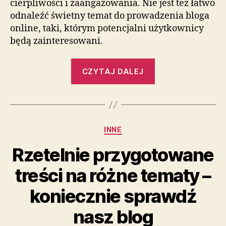
cierpliwości i zaangażowania. Nie jest też łatwo
odnaleźć świetny temat do prowadzenia bloga
online, taki, którym potencjalni użytkownicy
będą zainteresowani.
„Na
CZYTAJ DALEJ
prawdę
wartościowe
treści
na
Kategorie
INNE
różne
zagadnienia
Rzetelnie przygotowane
–
treści na różne tematy –
zobacz
nasz
koniecznie sprawdź
portale”
nasz blog