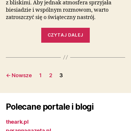
z bliskimi. Aby jednak atmosfera sprzyjała
biesiadzie i wspólnym rozmowom, warto
zatroszczyć się o świąteczny nastrój.
„Jak
CZYTAJ DALEJ
zbudować
świąteczny
nastrój
w
Nawigacja
swoim
←
Nowsze
1
2
3
domu?”
po
wpisach
Polecane portale i blogi
theark.pl
porannagazeta.pl