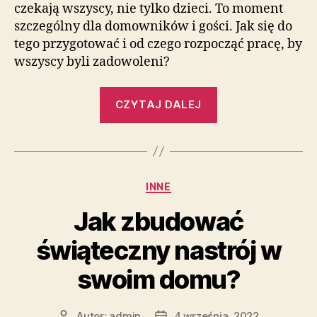
czekają wszyscy, nie tylko dzieci. To moment
szczególny dla domowników i gości. Jak się do
tego przygotować i od czego rozpocząć pracę, by
wszyscy byli zadowoleni?
„Jak
CZYTAJ DALEJ
zorganizować
rodzinne
święta?”
Kategorie
INNE
Jak zbudować
świąteczny nastrój w
swoim domu?
Autor:
admin
4 września, 2022
Autor
Data