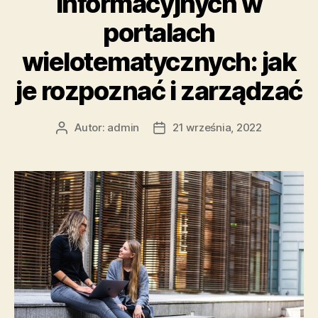
informacyjnych w
pułapka?”
portalach
wielotematycznych: jak
je rozpoznać i zarządzać
Autor:
admin
21 września, 2022
Autor
Data
wpisu
wpisu