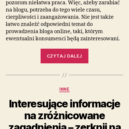
pozorom niełatwa praca. Więc, ażeby zarabiać
na blogu, potrzeba do tego wiele czasu,
cierpliwości i zaangażowania. Nie jest także
łatwo znaleźć odpowiedni temat do
prowadzenia bloga online, taki, którym
ewentualni konsumenci będą zainteresowani.
„Rzetelnie
CZYTAJ DALEJ
przygotowane
treści
na
różne
Kategorie
INNE
tematy
–
Interesujące informacje
koniecznie
na zróżnicowane
sprawdź
nasz
zagadnienia – zerknij na