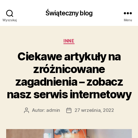
Świąteczny blog
Wyszukaj
Menu
Kategorie
INNE
Ciekawe artykuły na
zróżnicowane
zagadnienia – zobacz
nasz serwis internetowy
Autor:
admin
27 września, 2022
Autor
Data
wpisu
wpisu