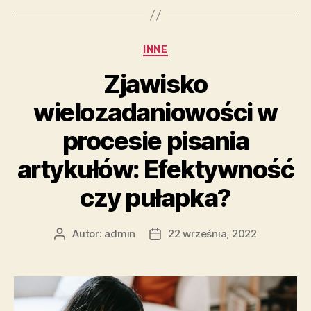
zróżnicowane
zagadnienia
Kategorie
INNE
–
zobacz
Zjawisko
nasz
wielozadaniowości w
blog
internetowy”
procesie pisania
artykułów: Efektywność
czy pułapka?
Autor:
admin
22 września, 2022
Autor
Data
wpisu
wpisu