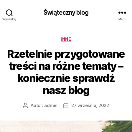
Świąteczny blog
Wyszukaj
Menu
Kategorie
INNE
Rzetelnie przygotowane
treści na różne tematy –
koniecznie sprawdź
nasz blog
Autor:
admin
27 września, 2022
Autor
Data
wpisu
wpisu